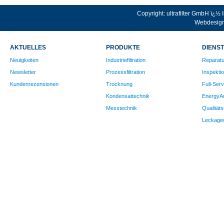
Copyright: ultrafilter GmbH ï¿½
Webdesign
AKTUELLES
PRODUKTE
DIENS
Neuigkeiten
Industriefiltration
Reparatu
Newsletter
Prozessfiltration
Inspekti
Kundenrezensionen
Trocknung
Full-Serv
Kondensattechnik
EnergyAu
Messtechnik
Qualität
Leckage